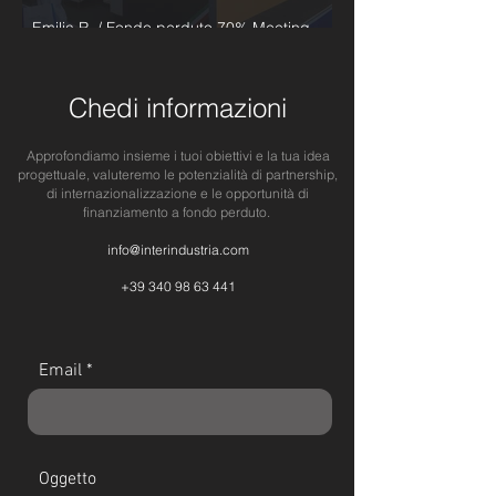
Emilia R. / Fondo perduto 70% Meeting
BtoB e Fiere 2023
Chedi informazioni
Approfondiamo insieme i tuoi obiettivi e la tua idea
progettuale, valuteremo le potenzialità di partnership,
di internazionalizzazione e le opportunità di
finanziamento a fondo perduto.
info@interindustria.com
+39 340 98 63 441
Email
Oggetto